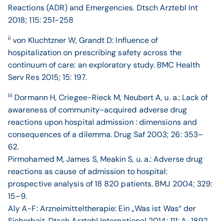
Reactions (ADR) and Emergencies. Dtsch Arztebl Int
2018; 115: 251-258
ii
von Kluchtzner W, Grandt D: Influence of
hospitalization on prescribing safety across the
continuum of care: an exploratory study. BMC Health
Serv Res 2015; 15: 197.
iii
Dormann H, Criegee-Rieck M, Neubert A, u. a.: Lack of
awareness of community-acquired adverse drug
reactions upon hospital admission : dimensions and
consequences of a dilemma. Drug Saf 2003; 26: 353–
62.
Pirmohamed M, James S, Meakin S, u. a.: Adverse drug
reactions as cause of admission to hospital:
prospective analysis of 18 820 patients. BMJ 2004; 329:
15–9.
Aly A-F: Arzneimitteltherapie: Ein „Was ist Was“ der
Sicherheit. Dtsch Arztebl International 2014; 111: A-1892.