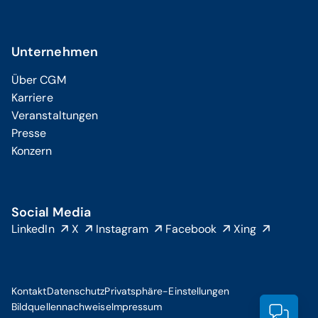
Unternehmen
Über CGM
Karriere
Veranstaltungen
Presse
Konzern
Social Media
LinkedIn
X
Instagram
Facebook
Xing
Kontakt
Datenschutz
Privatsphäre-Einstellungen
Bildquellennachweise
Impressum
Prod