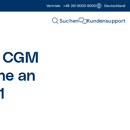
Vertrieb:
+49 261 8000 8000
Deutschland
Suchen
Kundensupport
er CGM
ne an
1