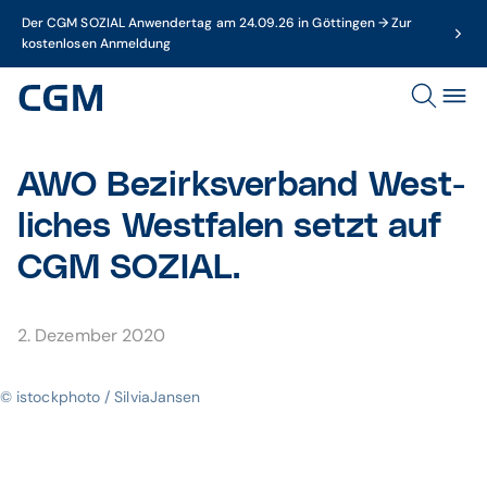
Der CGM SOZIAL Anwendertag am 24.09.26 in Göttingen → Zur
kostenlosen Anmeldung
AWO Bezirksverband West­
liches West­falen setzt auf
CGM SOZIAL.
2. Dezember 2020
© istockphoto / SilviaJansen