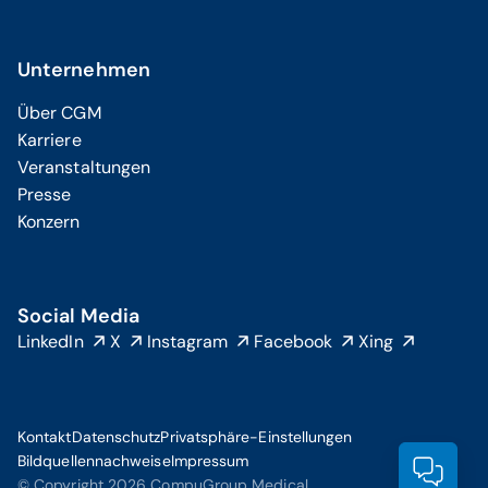
Unternehmen
Über CGM
Karriere
Veranstaltungen
Presse
Konzern
Social Media
LinkedIn
X
Instagram
Facebook
Xing
Kontakt
Datenschutz
Privatsphäre-Einstellungen
Bildquellennachweise
Impressum
Prod
© Copyright 2026 CompuGroup Medical