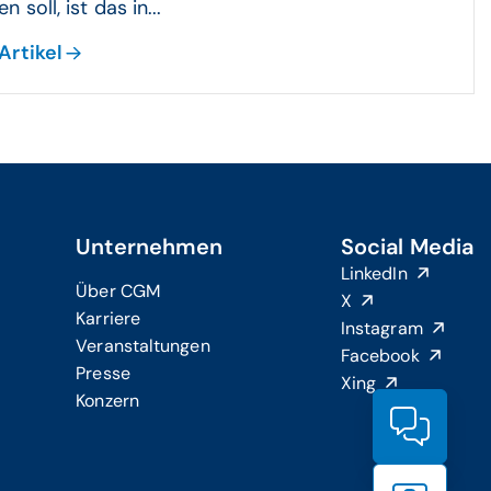
n soll, ist das in...
Artikel
Unternehmen
Social Media
LinkedIn
Über CGM
X
Karriere
Instagram
Veranstaltungen
Facebook
Presse
Xing
Konzern
Produ