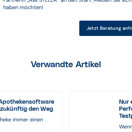
Partnerin „Ask STELLA“ an den Start. Melden Sie sic
haben möchten!
Jetzt Beratung anf
Verwandte Artikel
 Apothekensoftware
Nur 
zukünftig den Weg
Perf
Test
heke immer einen
Wenn 
.