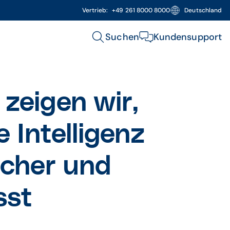
Vertrieb:
+49 261 8000 8000
Deutschland
Suchen
Kundensupport
zeigen wir,
e Intelligenz
icher und
sst