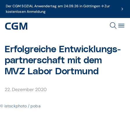
Der CGM SOZIAL Anwendertag am 24.09.26 in Göttingen → Zur
kostenlosen Anmeldung
Erfolg­reiche Entwicklungs­
partner­schaft mit dem
MVZ Labor Dortmund
22. Dezember 2020
© istockphoto / poba