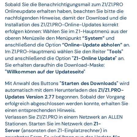
Sobald Sie die Benachrichtigungsmail zum Z1/Z1.PRO
Onlineupdate erhalten haben, beachten Sie bitte die
nachfolgenden Hinweise, damit der Download und die
Installation des Z1/Z1.PRO-Online-Updates korrekt
erfolgen können: Wählen Sie im Z1-Hauptmenü aus der
oberen Menüzeile den Menüpunkt
“System”
und
anschließend die Option
“Online-Update abholen”
an.
Im Z1.PRO-Hauptmenü wählen Sie den Reiter
"Tools"
und anschließend die Option
"Z1-Online Update"
an.
Sie erhalten daraufhin die Download-Maske:
"Willkommen auf der Updateseite"
Mit Anwahl des Buttons
"Starten des Downloads"
wird
automatisch mit dem Herunterladen des
Z1/Z1.PRO-
Updates Version 2.77
begonnen. Sobald der Vorgang
erfolgreich abgeschlossen werden konnte, erhalten Sie
einen entsprechenden Hinweis.
Verlassen Sie Z1/Z1.PRO in einem Netzwerk an ALLEN
Stationen. Starten Sie im Netzwerk den
Z1-
Server
(ansonsten den Z1-Einplatzrechner) in