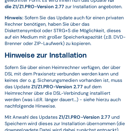
gewohnter Form. Es wird Ihnen nun das Update
für
die Z1/Z1.PRO-Version 2.77
zur Installation angeboten.
Hinweis:
Sofern Sie das Update auch für einen privaten
Rechner benötigen, haben Sie über das
Diskettensymbol oder STRG+S die Möglichkeit, dieses
auf ein Medium mit großer Speicherkapazität (z.B. DVD-
Brenner oder ZIP-Laufwerk) zu kopieren.
Hinweise zur Installation
Sofern Sie über einen Heimrechner verfügen, der über
DSL mit dem Praxisnetz verbunden werden kann und
keines der o. g. Sicherungsmedien vorhanden ist, muss
das Update
Z1/Z1.PRO-Version 2.77
auf dem
Heimrechner über die DSL-Verbindung installiert
werden (was i.d.R. länger dauert...) - siehe hierzu auch
nachfolgende Hinweise.
Mit Anwahl des Updates
Z1/Z1.PRO-Version 2.77
und
Speichern wird dieses zur Installation übernommen (die
downgeloadete Datei wird dabei zunächst entpackt).