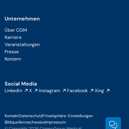
Unternehmen
Über CGM
Karriere
Veranstaltungen
Presse
Konzern
Social Media
LinkedIn
X
Instagram
Facebook
Xing
Kontakt
Datenschutz
Privatsphäre-Einstellungen
Bildquellennachweise
Impressum
Prod
© Copyright 2026 CompuGroup Medical