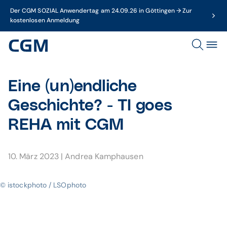
Der CGM SOZIAL Anwendertag am 24.09.26 in Göttingen → Zur
kostenlosen Anmeldung
Eine (un)endliche
Geschichte? - TI goes
REHA mit CGM
10. März 2023
|
Andrea Kamphausen
© istockphoto / LSOphoto