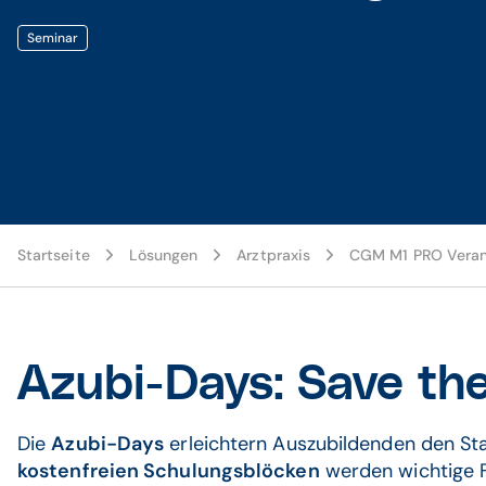
Seminar
Startseite
Lösungen
Arztpraxis
CGM M1 PRO Veran
Azubi-Days: Save the
Die
Azubi-Days
erleichtern Auszubildenden den Star
kostenfreien Schulungsblöcken
werden wichtige 