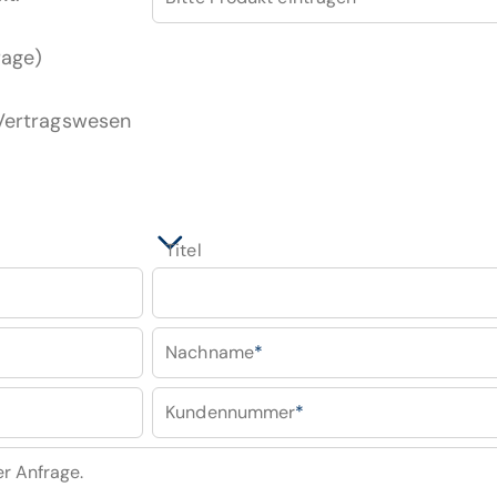
rage)
 Vertragswesen
Titel
Nachname
*
Kundennummer
*
er Anfrage.