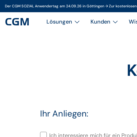
Der CGM SOZIAL Anwendertag am 24.09.26 in Göttingen → Zur kostenlose
Lösungen
Kunden
Wi
K
Ihr Anliegen:
Ich interessiere mich für ein Produ