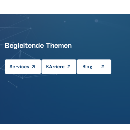
Begleitende Themen
Services
KArriere
Blog
© Adobe Stock / teerawit