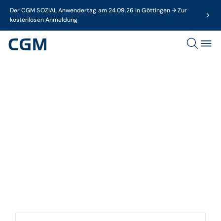
Der CGM SOZIAL Anwendertag am 24.09.26 in Göttingen → Zur
kostenlosen Anmeldung
Thema
Cyberkriminalität