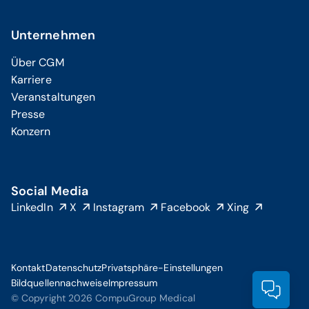
Unternehmen
Über CGM
Karriere
Veranstaltungen
Presse
Konzern
Social Media
LinkedIn
X
Instagram
Facebook
Xing
Kontakt
Datenschutz
Privatsphäre-Einstellungen
Bildquellennachweise
Impressum
Prod
© Copyright 2026 CompuGroup Medical