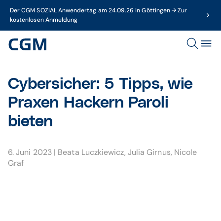
Der CGM SOZIAL Anwendertag am 24.09.26 in Göttingen → Zur
kostenlosen Anmeldung
Cybersicher: 5 Tipps, wie
Praxen Hackern Paroli
bieten
6. Juni 2023
|
Beata Luczkiewicz
,
Julia Girnus
,
Nicole
Graf