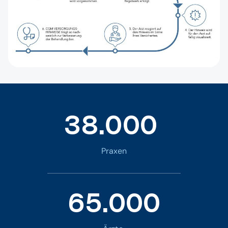
38.000
Praxen
65.000