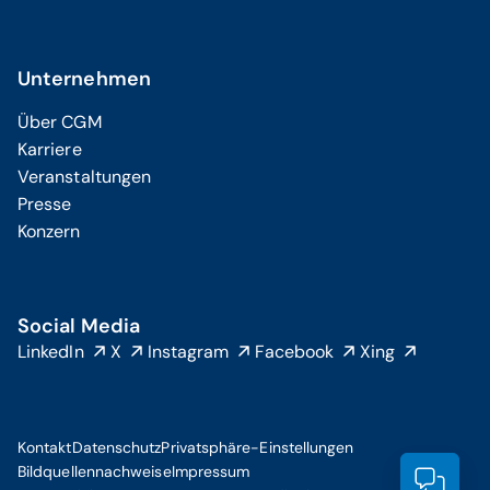
Unternehmen
Über CGM
Karriere
Veranstaltungen
Presse
Konzern
Social Media
LinkedIn
X
Instagram
Facebook
Xing
Kontakt
Datenschutz
Privatsphäre-Einstellungen
Bildquellennachweise
Impressum
Prod