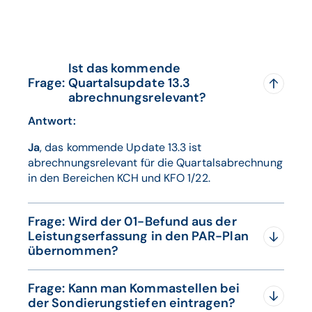
Ist das kommende
Frage:
Quartalsupdate 13.3
abrechnungsrelevant?
Antwort:
Ja
, das kommende Update 13.3 ist
abrechnungsrelevant für die Quartalsabrechnung
in den Bereichen KCH und KFO 1/22.
Frage: Wird der 01-Befund aus der
Leistungserfassung in den PAR-Plan
übernommen?
Antwort:
Frage: Kann man Kommastellen bei
der Sondierungstiefen eintragen?
Nein, der Befund muss manuell in den PAR-Plan