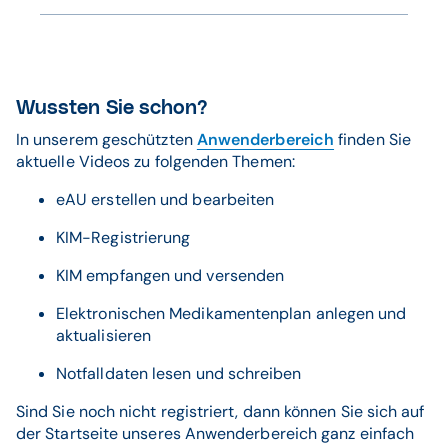
eingetragen werden.
Antwort:
Nein, bei der Messung der Sondierungstiefen wird
der Wert in Millimeter erfasst. Es wird
kaufmännisch gerundet. Entsprechend wird bei
Wussten Sie schon?
einer Sondierungstiefe von z. B. 3,1 auf 3
In unserem geschützten
Anwenderbereich
finden Sie
abgerundet, bei einer Sondierungstiefe ab 3,5 auf
aktuelle Videos zu folgenden Themen:
4 aufgerundet.
eAU erstellen und bearbeiten
KIM-Registrierung
KIM empfangen und versenden
Elektronischen Medikamentenplan anlegen und
aktualisieren
Notfalldaten lesen und schreiben
Sind Sie noch nicht registriert, dann können Sie sich auf
der Startseite unseres Anwenderbereich ganz einfach