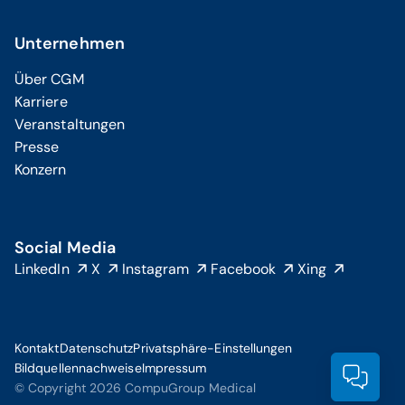
Unternehmen
Über CGM
Karriere
Veranstaltungen
Presse
Konzern
Social Media
LinkedIn
X
Instagram
Facebook
Xing
Kontakt
Datenschutz
Privatsphäre-Einstellungen
Bildquellennachweise
Impressum
Prod
© Copyright 2026 CompuGroup Medical