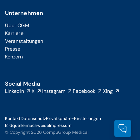
Unternehmen
Über CGM
Karriere
Veranstaltungen
Presse
Konzern
Social Media
LinkedIn
X
Instagram
Facebook
Xing
Kontakt
Datenschutz
Privatsphäre-Einstellungen
Bildquellennachweise
Impressum
Prod
© Copyright 2026 CompuGroup Medical