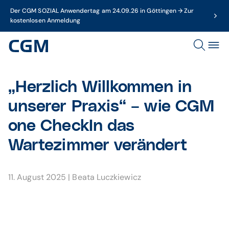
Der CGM SOZIAL Anwendertag am 24.09.26 in Göttingen → Zur
kostenlosen Anmeldung
„Herzlich Willkommen in
unserer Praxis“ – wie CGM
one CheckIn das
Wartezimmer verändert
11. August 2025
|
Beata Luczkiewicz