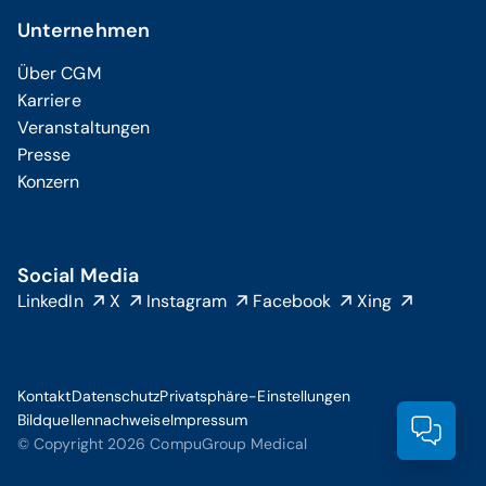
Unternehmen
Über CGM
Karriere
Veranstaltungen
Presse
Konzern
Social Media
LinkedIn
X
Instagram
Facebook
Xing
Kontakt
Datenschutz
Privatsphäre-Einstellungen
Bildquellennachweise
Impressum
Prod
© Copyright 2026 CompuGroup Medical