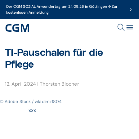
Der CGM SOZIAL Anwendertag am 24.09.26 in Göttingen → Zur
kostenlosen Anmeldung
TI-Pauschalen für die
Pflege
12. April 2024
|
Thorsten Blocher
© Adobe Stock / wladimir1804
xxx