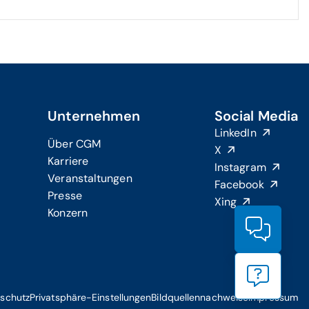
Unternehmen
Social Media
LinkedIn
Über CGM
X
Karriere
Instagram
Veranstaltungen
Facebook
Presse
Xing
Konzern
Produ
Suppo
schutz
Privatsphäre-Einstellungen
Bildquellennachweise
Impressum