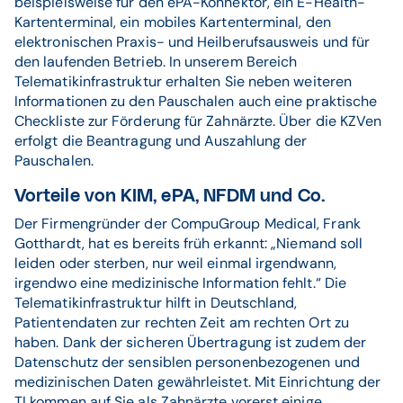
beispielsweise für den ePA-Konnektor, ein E-Health-
Gesetzliche Verpflichtung
Kartenterminal, ein mobiles Kartenterminal, den
Ab dem 1. Juli 2021 müssen alle Ärzte und
elektronischen Praxis- und Heilberufsausweis und für
Zahnärzte die ePA in ihrer Praxis
den laufenden Betrieb. In unserem Bereich
unterstützen.
Telematikinfrastruktur erhalten Sie neben weiteren
Informationen zu den Pauschalen auch eine praktische
Bei Nichtdurchführung wird 1 % des
Checkliste zur Förderung für Zahnärzte. Über die KZVen
pauschalen Honorars abgezogen (zusätzlich
erfolgt die Beantragung und Auszahlung der
zum Honorarabzug von 2,5 %, sofern VSDM
Pauschalen.
nicht durchgeführt wird).
Vorteile von KIM, ePA, NFDM und Co.
Der Firmengründer der CompuGroup Medical, Frank
Gotthardt, hat es bereits früh erkannt: „Niemand soll
leiden oder sterben, nur weil einmal irgendwann,
irgendwo eine medizinische Information fehlt.“ Die
Telematikinfrastruktur hilft in Deutschland,
Patientendaten zur rechten Zeit am rechten Ort zu
haben. Dank der sicheren Übertragung ist zudem der
Datenschutz der sensiblen personenbezogenen und
medizinischen Daten gewährleistet. Mit Einrichtung der
TI kommen auf Sie als Zahnärzte vorerst einige