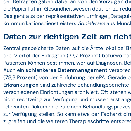
der Befragten gaben dabei an, von den
Vorzügen de
die Papierflut im Gesundheitswesen deutlich zu reduz
Das geht aus der repräsentativen Umfrage „Datapul
Kommunikationsdienstleisters
Socialwave
aus Münch
Daten zur richtigen Zeit am rich
Zentral gespeicherte Daten, auf die Ärzte lokal bei B
drei Viertel der Befragten (77,7 Prozent) befürwort
Patienten können bestimmen, wer auf Diagnosen, Bef
Auch ein
schlankeres Datenmanagement
versprec
(78,8 Prozent) von der Einführung der ePA. Gerade 
Erkrankungen
sind zahlreiche Behandlungsberichte 
verschiedenen Einrichtungen archiviert. Oft stehen
nicht rechtzeitig zur Verfügung und müssen erst ange
relevanten Dokumente zu einem Behandlungsprozess
zur Verfügung stellen. So kann etwa der Facharzt di
zugreifen und die weiteren Therapieschritte entsprec