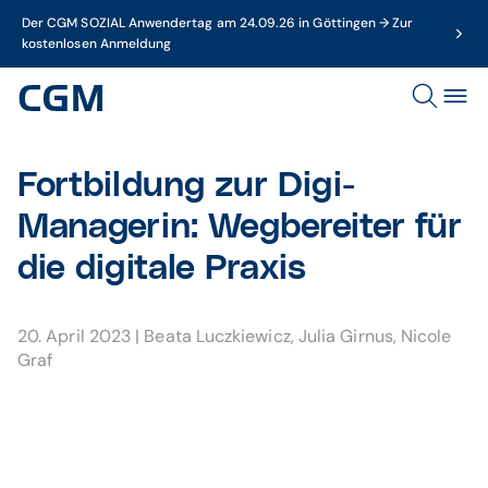
Der CGM SOZIAL Anwendertag am 24.09.26 in Göttingen → Zur
kostenlosen Anmeldung
Fortbildung zur Digi-
Managerin: Wegbereiter für
die digitale Praxis
20. April 2023
|
Beata Luczkiewicz
,
Julia Girnus
,
Nicole
Graf