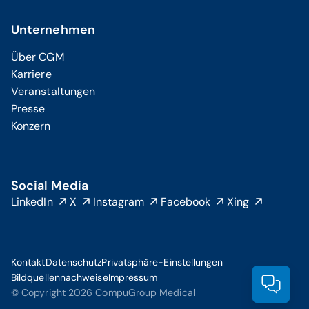
Unternehmen
Über CGM
Karriere
Veranstaltungen
Presse
Konzern
Social Media
LinkedIn
X
Instagram
Facebook
Xing
Kontakt
Datenschutz
Privatsphäre-Einstellungen
Bildquellennachweise
Impressum
Prod
© Copyright 2026 CompuGroup Medical