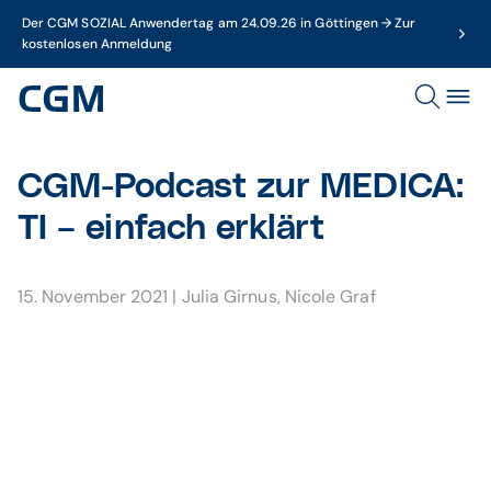
Der CGM SOZIAL Anwendertag am 24.09.26 in Göttingen → Zur
kostenlosen Anmeldung
CGM-Podcast zur MEDICA:
TI – einfach erklärt
15. November 2021
|
Julia Girnus
,
Nicole Graf