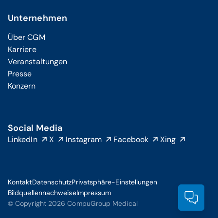
Unternehmen
Über CGM
Karriere
Veranstaltungen
Presse
Konzern
Social Media
LinkedIn
X
Instagram
Facebook
Xing
Kontakt
Datenschutz
Privatsphäre-Einstellungen
Bildquellennachweise
Impressum
Prod
© Copyright 2026 CompuGroup Medical