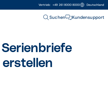
Vertrieb:
+49 261 8000 8000
Deutschland
Suchen
Kundensupport
erienbriefe
erstellen