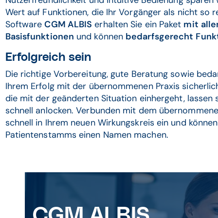
Nutzerfreundlichkeit und intuitive Bedienung sparen 
Wert auf Funktionen, die Ihr Vorgänger als nicht so r
Software
CGM ALBIS
erhalten Sie ein Paket
mit
alle
Basisfunktionen
und können
bedarfsgerecht
Funk
Erfolgreich sein
Die richtige Vorbereitung, gute Beratung sowie bed
Ihrem Erfolg mit der übernommenen Praxis sicherlich
die mit der geänderten Situation einhergeht, lassen
schnell anlocken. Verbunden mit dem übernommenen 
schnell in Ihrem neuen Wirkungskreis ein und könne
Patientenstamms einen Namen machen.
CGM ALBIS