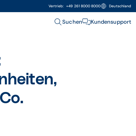
Vertrieb:
+49 261 8000 8000
Deutschland
Suchen
Kundensupport
:
nheiten,
 Co.