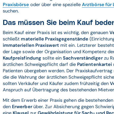
Praxisbörse
oder über eine spezielle
Arztbörse für
suchen.
Das müssen Sie beim Kauf bede
Beim Kauf einer Praxis ist es wichtig, den genauen
V
schließt
materielle Praxisgegenstände
(Einrichtun
immateriellen Praxiswert
mit ein. Letzterer beste
der Lage sowie der Organisation und Kompetenz der 
Kaufpreisfindung
sollte ein
Sachverständiger
zu R
ärztlichen Schweigepflicht darf die
Patientenkartei
Patienten übergeben werden. Der Praxiskaufvertrag s
die die Wahrung der ärztlichen Schweigepflicht sicher
sollten Verkäufer und Käufer zudem frühzeitig den
V
Anspruch auf Übertragung des bestehenden Mietver
Mit dem Erwerb einer Praxis gehen die bestehende
den
Erwerber
über. Zur Absicherung gegen Schwieri
eine
Klausel
zur
Gewährleistung für Sach- und Re