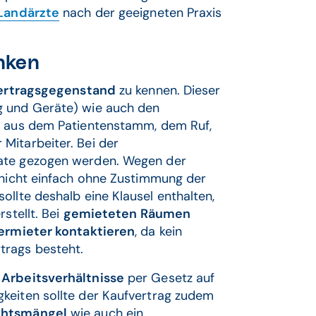
 Landärzte
nach der geeigneten Praxis
nken
ertragsgegenstand
zu kennen. Dieser
g und Geräte) wie auch den
ht aus dem Patientenstamm, dem Ruf,
Mitarbeiter. Bei der
ate gezogen werden. Wegen der
nicht einfach ohne Zustimmung der
ollte deshalb eine Klausel enthalten,
stellt. Bei
gemieteten Räumen
ermieter kontaktieren
, da kein
trags besteht.
n
Arbeitsverhältnisse
per Gesetz auf
gkeiten sollte der Kaufvertrag zudem
chtsmängel
wie auch ein