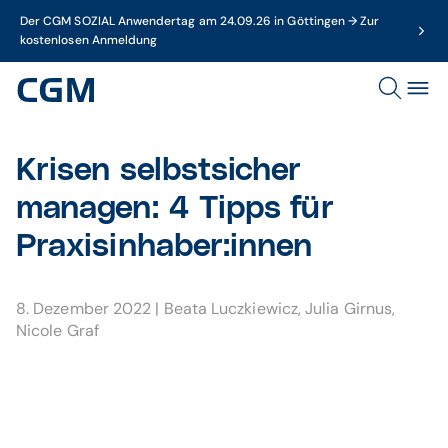
Der CGM SOZIAL Anwendertag am 24.09.26 in Göttingen → Zur
kostenlosen Anmeldung
Krisen selbstsicher
managen: 4 Tipps für
Praxisinhaber:innen
8. Dezember 2022
|
Beata Luczkiewicz
,
Julia Girnus
,
Nicole Graf