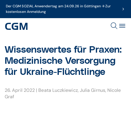
Der CGM SOZIAL Anwendertag am 24.09.26 in Göttingen → Zur
kostenlosen Anmeldung
Wissenswertes für Praxen:
Medizinische Versorgung
für Ukraine-Flüchtlinge
26. April 2022
|
Beata Luczkiewicz
,
Julia Girnus
,
Nicole
Graf