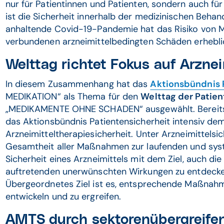
nur für Patientinnen und Patienten, sondern auch f
ist die Sicherheit innerhalb der medizinischen Behan
anhaltende Covid-19-Pandemie hat das Risiko von M
verbundenen arzneimittelbedingten Schäden erhebli
Welttag richtet Fokus auf Arznei
In diesem Zusammenhang hat das
Aktionsbündnis 
MEDIKATION“ als Thema für den
Welttag der Patien
„MEDIKAMENTE OHNE SCHADEN“ ausgewählt. Bereits 
das Aktionsbündnis Patientensicherheit intensiv d
Arzneimitteltherapiesicherheit. Unter Arzneimittelsi
Gesamtheit aller Maßnahmen zur laufenden und sy
Sicherheit eines Arzneimittels mit dem Ziel, auch d
auftretenden unerwünschten Wirkungen zu entdecken
Übergeordnetes Ziel ist es, entsprechende Maßnahm
entwickeln und zu ergreifen.
AMTS durch sektorenübergreife