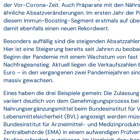
der Vor-Corona-Zeit. Auch Präparate mit den Nährst
ähnliche Absatzveränderungen. Im ersten Jahr der P
diesem Immun-Boosting-Segment erstmals auf über 
damit ebenfalls einen neuen Rekordwert.
Besonders auffällig sind die steigenden Absatzzahl
Hier ist eine Steigerung bereits seit Jahren zu beob
Beginn der Pandemie mit einem Wachstum von fast 1
Nachfrageanstieg. Aktuell liegen die Verkaufszahlen
Euro – in den vergangenen zwei Pandemiejahren sind
massiv gewachsen.
Eines haben die drei Beispiele gemein: Die Zulassu
variiert deutlich von dem Genehmigungsprozess bei
Nahrungsergänzungsmittel beim Bundesinstitut für 
Lebensmittelsicherheit (BVL) angezeigt werden müs
Bundesinstitut für Arzneimittel- und Medizinproduk
Zentralbehörde (EMA) in einem aufwendigen Prüfver
Studien erfordert, zugelassen. Im Vergleich dazu be