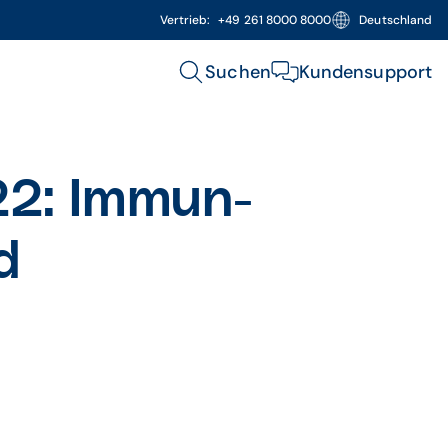
Vertrieb:
+49 261 8000 8000
Deutschland
Suchen
Kundensupport
22: Immun-
d