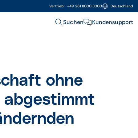
Vertrieb:
+49 261 8000 8000
Deutschland
Suchen
Kundensupport
chaft ohne
t abgestimmt
rändernden