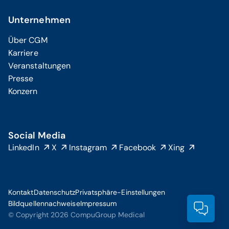
Unternehmen
Über CGM
Karriere
Veranstaltungen
Presse
Konzern
Social Media
LinkedIn
X
Instagram
Facebook
Xing
Kontakt
Datenschutz
Privatsphäre-Einstellungen
Bildquellennachweise
Impressum
Prod
© Copyright 2026 CompuGroup Medical