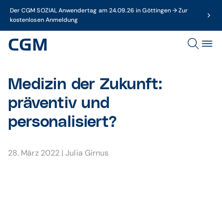
Der CGM SOZIAL Anwendertag am 24.09.26 in Göttingen → Zur
kostenlosen Anmeldung
Medizin der Zukunft:
präventiv und
personalisiert?
28. März 2022
|
Julia Girnus