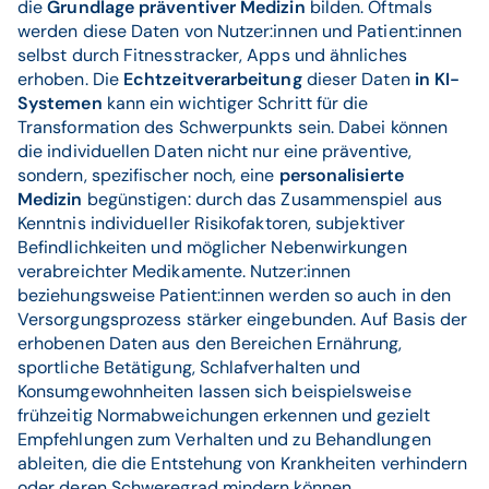
die
Grundlage präventiver Medizin
bilden. Oftmals
werden diese Daten von Nutzer:innen und Patient:innen
selbst durch Fitnesstracker, Apps und ähnliches
erhoben. Die
Echtzeitverarbeitung
dieser Daten
in KI-
Systemen
kann ein wichtiger Schritt für die
Transformation des Schwerpunkts sein. Dabei können
die individuellen Daten nicht nur eine präventive,
sondern, spezifischer noch, eine
personalisierte
Medizin
begünstigen: durch das Zusammenspiel aus
Kenntnis individueller Risikofaktoren, subjektiver
Befindlichkeiten und möglicher Nebenwirkungen
verabreichter Medikamente. Nutzer:innen
beziehungsweise Patient:innen werden so auch in den
Versorgungsprozess stärker eingebunden. Auf Basis der
erhobenen Daten aus den Bereichen Ernährung,
sportliche Betätigung, Schlafverhalten und
Konsumgewohnheiten lassen sich beispielsweise
frühzeitig Normabweichungen erkennen und gezielt
Empfehlungen zum Verhalten und zu Behandlungen
ableiten, die die Entstehung von Krankheiten verhindern
oder deren Schweregrad mindern können.