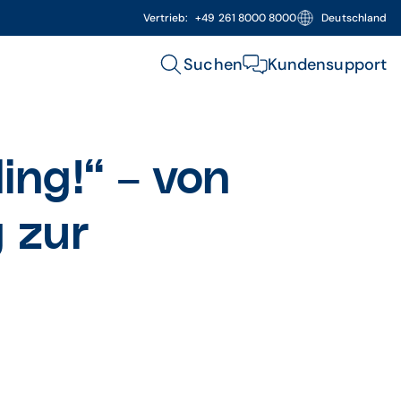
Vertrieb:
+49 261 8000 8000
Deutschland
Suchen
Kundensupport
ing!“ – von
 zur