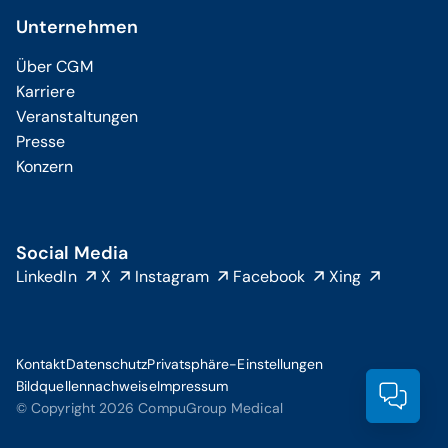
Unternehmen
Über CGM
Karriere
Veranstaltungen
Presse
Konzern
Social Media
LinkedIn
X
Instagram
Facebook
Xing
Kontakt
Datenschutz
Privatsphäre-Einstellungen
Bildquellennachweise
Impressum
Prod
© Copyright 2026 CompuGroup Medical