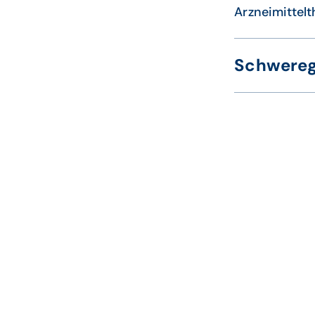
Arzneimittel
Schwereg
Das Fuchssym
Schweregrad 