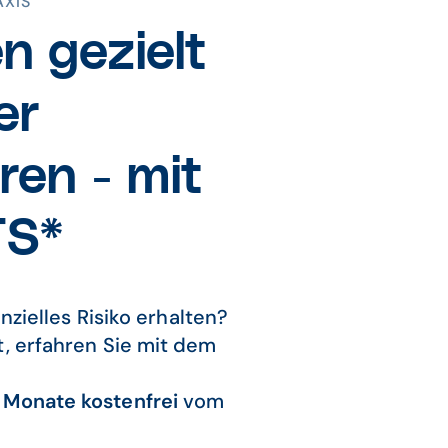
AXIS
 gezielt
der
ren - mit
S*
ielles Risiko erhalten?
t, erfahren Sie mit dem
 Monate kostenfrei
vom