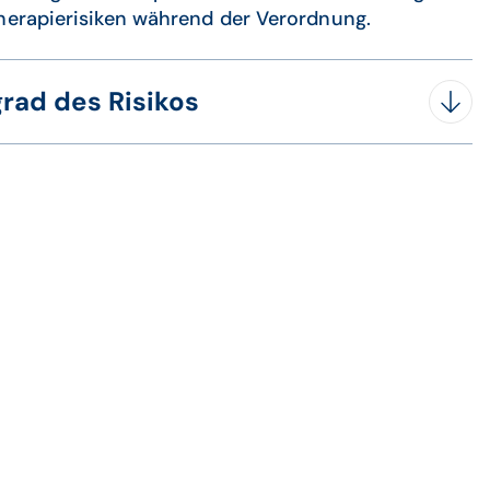
therapierisiken während der Verordnung.
rad des Risikos
bol gibt den insgesamt höchsten gefundenen
über alle Warnkategorien an.