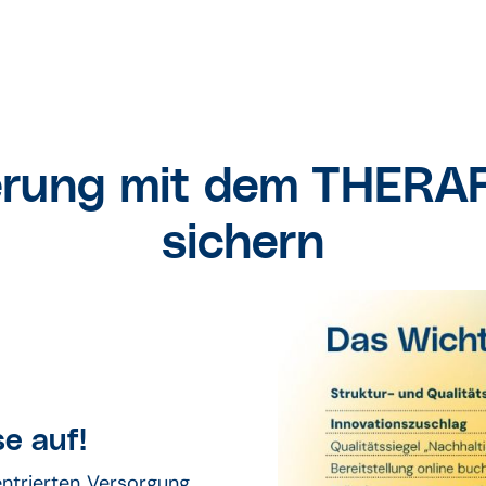
derung mit dem THER
sichern
se auf!
entrierten Versorgung