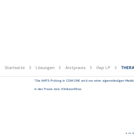
Startseite
Lösungen
Arztpraxis
ifap LP
THERA
*Die AMTS‑Prüfung in CGM ONE wird von einer eigenständigen Medizinp
in den Praxis‑ bzw. Klinikworkflow.