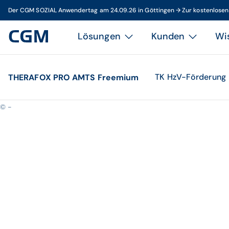
Der CGM SOZIAL Anwendertag am 24.09.26 in Göttingen → Zur kostenlose
Lösungen
Kunden
Wi
TK HzV-Förderung
THERAFOX PRO AMTS Freemium
© -