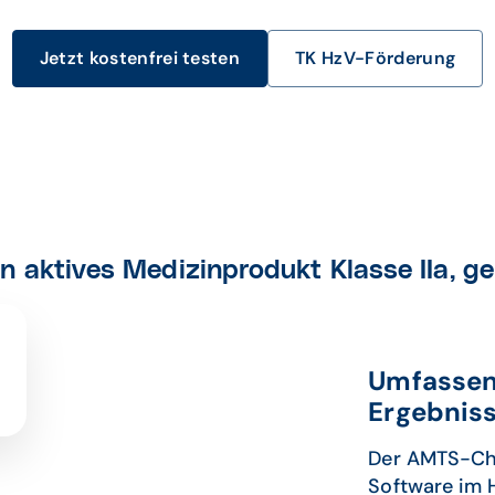
Jetzt kostenfrei testen
TK HzV-Förderung
 aktives Medizinprodukt Klasse IIa, 
Umfassen
Ergebnis
Der AMTS-Che
Software im 