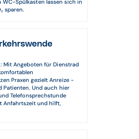
m WC-Spülkasten lassen sich in
₂ sparen.
erkehrswende
: Mit Angeboten für Dienstrad
komfortablen
en Praxen gezielt Anreize −
d Patienten. Und auch hier
 und Telefonsprechstunde
 Anfahrtszeit und hilft,