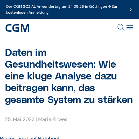
Der CGM SOZIAL Anwendertag am 24.09.26 in Göttingen → Zur
kostenlosen Anmeldung
Daten im
Gesundheitswesen: Wie
eine kluge Analyse dazu
beitragen kann, das
gesamte System zu stärken
25. Mai 2023
|
Marie Zirwes
Person tippt auf Notebook