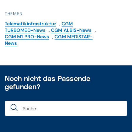
THEMEN
Telematikinfrastruktur
,
CGM
TURBOMED-News
,
CGM ALBIS-News
,
CGM M1 PRO-News
,
CGM MEDISTAR-
News
Noch nicht das Passende
gefunden?