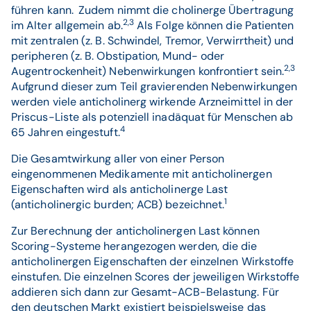
führen kann.
Zudem nimmt die cholinerge Übertragung
2,3
im Alter allgemein ab.
Als Folge können die Patienten
mit zentralen (z. B. Schwindel, Tremor, Verwirrtheit) und
peripheren (z. B. Obstipation, Mund- oder
2,3
Augentrockenheit) Nebenwirkungen konfrontiert sein.
Aufgrund dieser zum Teil gravierenden Nebenwirkungen
werden viele anticholinerg wirkende Arzneimittel in der
Priscus-Liste als potenziell inadäquat für Menschen ab
4
65 Jahren eingestuft.
Die Gesamtwirkung aller von einer Person
eingenommenen Medikamente mit anticholinergen
Eigenschaften wird als anticholinerge Last
1
(anticholinergic burden; ACB) bezeichnet.
Zur Berechnung der anticholinergen Last können
Scoring-Systeme herangezogen werden, die die
anticholinergen Eigenschaften der einzelnen Wirkstoffe
einstufen. Die einzelnen Scores der jeweiligen Wirkstoffe
addieren sich dann zur Gesamt-ACB-Belastung. Für
den deutschen Markt existiert beispielsweise das