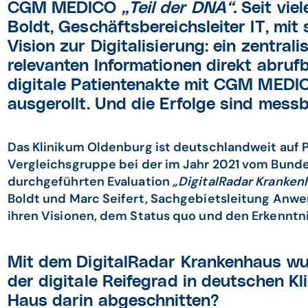
CGM MEDICO
„Teil der DNA“.
Seit vie
Boldt, Geschäftsbereichsleiter IT, mit
Vision zur Digitalisierung: ein zentral
relevanten Informationen direkt abrufb
digitale Patientenakte mit CGM MEDI
ausgerollt. Und die Erfolge sind messb
Das Klinikum Oldenburg ist deutschlandweit auf Pl
Vergleichsgruppe bei der im Jahr 2021 vom Bund
durchgeführten Evaluation
„DigitalRadar Kranken
Boldt und Marc Seifert, Sachgebietsleitung An
ihren Visionen, dem Status quo und den Erkenntni
Mit dem DigitalRadar Krankenhaus wu
der digitale Reifegrad in deutschen Kli
Haus darin abgeschnitten?