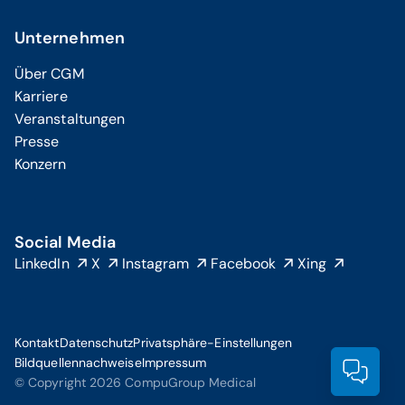
Unternehmen
Über CGM
Karriere
Veranstaltungen
Presse
Konzern
Social Media
LinkedIn
X
Instagram
Facebook
Xing
Kontakt
Datenschutz
Privatsphäre-Einstellungen
Bildquellennachweise
Impressum
Prod
© Copyright 2026 CompuGroup Medical