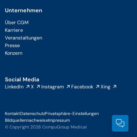
Unternehmen
Über CGM
Karriere
Veranstaltungen
Presse
Konzern
Social Media
LinkedIn
X
Instagram
Facebook
Xing
Kontakt
Datenschutz
Privatsphäre-Einstellungen
Bildquellennachweise
Impressum
Prod
© Copyright 2026 CompuGroup Medical