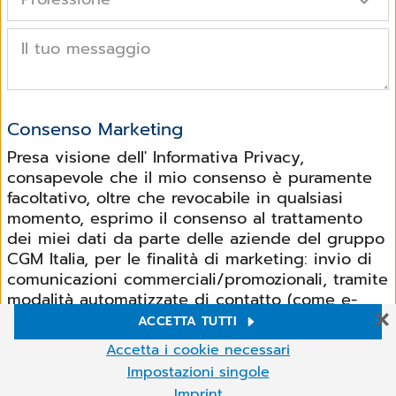
Il tuo messaggio
Consenso Marketing
Presa visione dell' Informativa Privacy,
consapevole che il mio consenso è puramente
facoltativo, oltre che revocabile in qualsiasi
momento, esprimo il consenso al trattamento
dei miei dati da parte delle aziende del gruppo
CGM Italia, per le finalità di marketing: invio di
comunicazioni commerciali/promozionali, tramite
modalità automatizzate di contatto (come e-
mail, sms o mms) e tradizionali (come telefonate
ACCETTA TUTTI
con operatore e posta tradizionale) sui prodotti
Impostazioni Cookie
Accetta i cookie necessari
e servizi o segnalazione di eventi aziendali,
Sul nostro sito web Utilizziamo cookie e altre tecnologie. Alcuni di
Impostazioni singole
rilevazione del grado di soddisfazione della
essi sono necessari, mentre altri ci aiutano a migliorare i nostri
Imprint