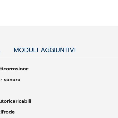
L
MODULI AGGIUNTIVI
ticorrosione
me
sonoro
utoricaricabili
tifrode