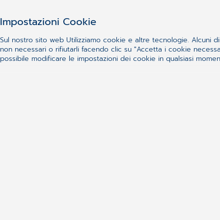
Impostazioni Cookie
Sul nostro sito web Utilizziamo cookie e altre tecnologie. Alcuni di 
non necessari o rifiutarli facendo clic su "Accetta i cookie nece
possibile modificare le impostazioni dei cookie in qualsiasi momento
Soluzioni uniche e brevettate
MedyBox dispone di un
sistema brevettato di
gestione dei ripiani
:ottimizzazione degli spazi e
miglioramento nella quantità e qualità
dell’esposizione dei prodotti.
Il Modulo
MedyRobot
si collega direttamente con il
robot interno alla farmacia permettendo la consegna
automatica dei prodotti.