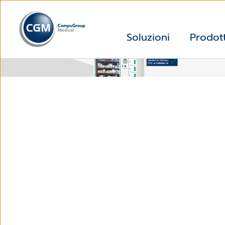
Soluzioni
Prodott
dispenser-automatici-incentivi-farmacie-cgm-italia-