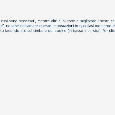
essi sono necessari, mentre altri ci aiutano a migliorare i nostri se
ssari", nonché richiamare queste impostazioni in qualsiasi momento
 facendo clic sul simbolo del cookie (in basso a sinistra). Per ulter
Il futuro è già qui
Grazie alla configurazione di
canali riservati
è
possibile effettuare consegne anche fuori orario,
informando il cliente via sms della disponibilità del
prodotto prenotato.
MedyBox è
OTC Ready
: pronto per ricevere gli
aggiornamenti necessari per la distribuzione
automatica di farmaci da banco nel rispetto delle
disposizioni di legge