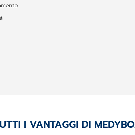
pamento
tà
UTTI I VANTAGGI DI MEDYB