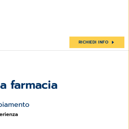
RICHIEDI INFO
ua farmacia
biamento
erienza