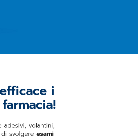
fficace i
 farmacia!
adesivi, volantini,
à di svolgere
esami