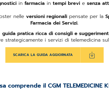
gnostici
in
farmacia
in
tempi brevi
e
senza at
poster nelle
versioni regionali
pensate per la
S
Farmacia dei Servizi.
a
guida pratica ricca di consigli e suggeriment
 strategicamente i servizi di telemedicina sul 
SCARICA LA GUIDA AGGIORNATA
sa comprende il CGM TELEMEDICINE K