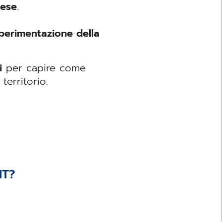
tese
.
perimentazione della
i
per capire come
territorio.
IT?