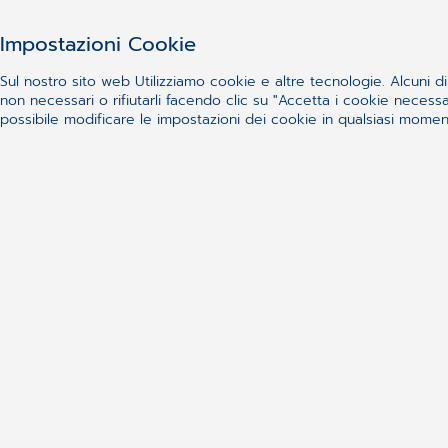
Presa visione dell'Informativa Priva
Impostazioni Cookie
gruppo CGM Italia per l'elaborazion
per posta o elettronicamente. La mia
Sul nostro sito web Utilizziamo cookie e altre tecnologie. Alcuni di 
momento, inviando un'e-mail a dpo.i
non necessari o rifiutarli facendo clic su "Accetta i cookie nece
ulteriori diritti, che sono descritti di segu
possibile modificare le impostazioni dei cookie in qualsiasi momento
archiviati nel data center di Comp
richiedere informazioni sui dati per
copia di questi dati, rettificare dati
cancellare i miei dati. Per tutte le domande riguardanti la protezione dei dati, si prega di contattare: Data Protection
Officer - email: dpo.it@cgm.com - A
società del gruppo CGM Italia è il G
Roma, email protocollo@gpdp.it , pec protocollo@p
denuncia presso l'autorità responsa
elaborati correttamente.
Accetto l'
informativa sulla privac