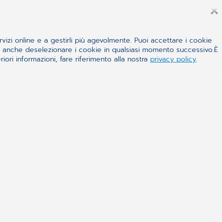
ano utilizzati dalle aziende del
e mie domande possono essere inviate
rare il consenso in qualsiasi
rvizi online e a gestirli più agevolmente. Puoi accettare i cookie
ranno degli svantaggi. Inoltre, ho
 e anche deselezionare i cookie in qualsiasi momento successivo.È
. I miei dati verranno
iori informazioni, fare riferimento alla nostra
privacy policy
.
ono stato informato che posso
o il diritto di accedere e ottenere una
trattamento, oltre il diritto di
i supervisione responsabile per le
de in Piazza Venezia n. 11, 00187
gere
ei dati personali non vengano