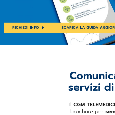
RICHIEDI INFO
SCARICA LA GUIDA AGGIO
Comunica
servizi d
Il
CGM TELEMEDICI
brochure per
sens