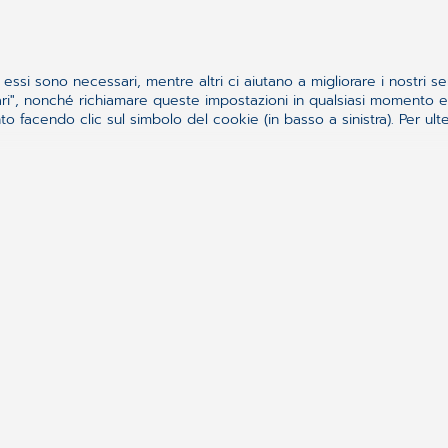
cy, con la presente acconsento che i miei dati veng
e e la risposta alla mia richiesta. Le risposte all
 dichiarazione di consenso è volontaria. Posso riti
essi sono necessari, mentre altri ci aiutano a migliorare i nostri se
t@cgm.com. Se ritiro il mio consenso non ne derive
ssari", nonché richiamare queste impostazioni in qualsiasi momento
ito. Ho preso nota delle informazioni riguardanti i miei diritti
 facendo clic sul simbolo del cookie (in basso a sinistra). Per ulter
uGroup Medical e non saranno trasmessi a terzi. S
sonali memorizzati, in qualsiasi momento. Inoltre h
 imprecisi, ottenere la limitazione o oppormi a tale 
utorità di Supervisione Responsabile - L'autorità d
arante per la protezione dei dati personali, con se
ec.gpdp.it, centralino (+39) 06.696771 Inoltre, ho il diritto di spor
bile della protezione dei dati, se ritengo che i mi
y