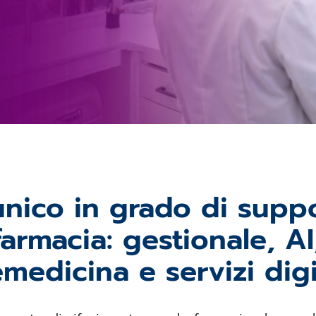
 unico in grado di supp
farmacia: gestionale, A
emedicina e servizi digit