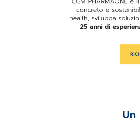
CGM PHARMAONE è il p
concreto e sostenibi
health, sviluppa soluz
25 anni di esperien
RIC
Un 