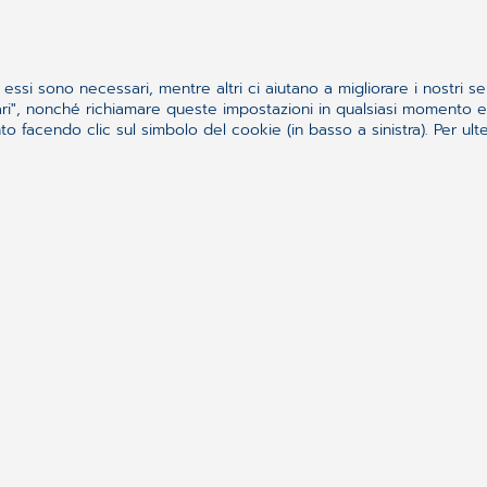
essi sono necessari, mentre altri ci aiutano a migliorare i nostri se
ssari", nonché richiamare queste impostazioni in qualsiasi momento
 facendo clic sul simbolo del cookie (in basso a sinistra). Per ulter
aperne di più sulle soluzio