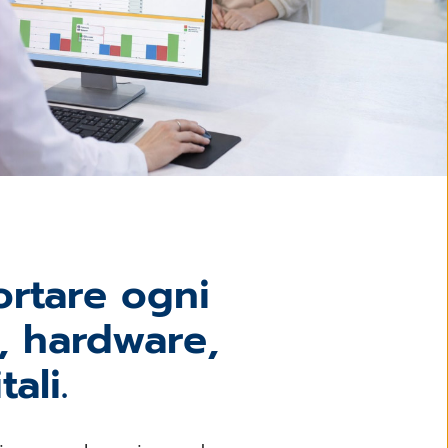
ortare ogni
I, hardware,
ali.