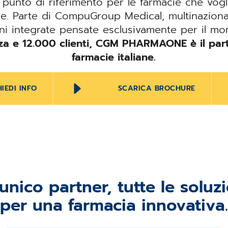
unto di riferimento per le farmacie che vogl
le. Parte di CompuGroup Medical, multinazionale
ioni integrate pensate esclusivamente per il m
za e 12.000 clienti, CGM PHARMAONE è il part
farmacie italiane.
HIEDI INFO
SCARICA BROCHURE
unico partner, tutte le soluz
per una farmacia innovativa.