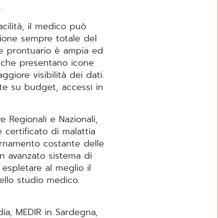
.
cilità, il medico può
sione sempre totale del
ite prontuario è ampia ed
iniche presentano icone
iore visibilità dei dati.
zzate su budget, accessi in
ve Regionali e Nazionali,
certificato di malattia
ornamento costante delle
un avanzato sistema di
espletare al meglio il
ello studio medico.
rdia, MEDIR in Sardegna,