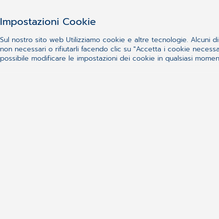
Impostazioni Cookie
Sistemi di Accoglienza Regionali e
Sul nostro sito web Utilizziamo cookie e altre tecnologie. Alcuni di 
non necessari o rifiutarli facendo clic su "Accetta i cookie nece
possibile modificare le impostazioni dei cookie in qualsiasi momento
Il medico di medicina generale diventa
clinica FPF. Gli Add-On regionali mig
ottimizzare la performance delle cure
sempre più crescenti richieste di col
istituzionali (ASL, Regione, MEF – SOG
Le integrazioni regionali aiutano a es
pazienti, delle scelte e revoche, il c
ricovero/dimissione e anche l’invio di c
FPF