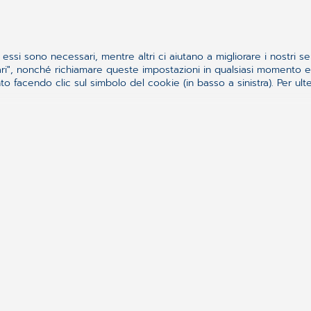
 Fascicoli Sanitari Elettronici
essi sono necessari, mentre altri ci aiutano a migliorare i nostri se
ssari", nonché richiamare queste impostazioni in qualsiasi momento
 facendo clic sul simbolo del cookie (in basso a sinistra). Per ulter
 parte attiva del “Sistema Salute” grazie alle integr
liorano la gestione informatizzata professionale de
 e il controllo della spesa. Diventa così più sempl
legamenti infotelematici previste dal Sistema Sanita
EI, INPS, ecc.).
pletare in velocità e sicurezza l’allineamento dei da
ompleto ciclo della prescrizione/refertazione, la co
ertificati all’INPS.