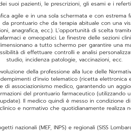
dei suoi pazienti, le prescrizioni, gli esami e i referti
afica agile e in una sola schermata e con estrema fa
ia da prontuario che da terapia abituale con una vi
ioni, anagrafica, ecc.). L’opportunità di scelta tram
arafarmaci e omeopatici. Le finestre delle sezioni cl
ridimensionano a tutto schermo per garantire una magg
ossibilità di effettuare controlli e analisi personali
studio, incidenza patologie, vaccinazioni, ecc.
'evoluzione della professione alla luce delle Normati
dempimenti d’invio telematico (ricetta elettronica e 
me di associazionismo medico, garantendo un aggi
ormazioni del prontuario farmaceutico (utilizzando 
 update). Il medico quindi è messo in condizione di 
clinico e normativo che quotidianamente realizza n
getti nazionali (MEF, INPS) e regionali (SISS Lomba