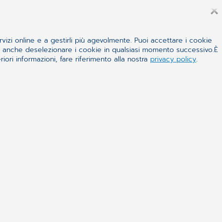
rvizi online e a gestirli più agevolmente. Puoi accettare i cookie
 e anche deselezionare i cookie in qualsiasi momento successivo.È
iori informazioni, fare riferimento alla nostra
privacy policy
.
azioni regionali per la cartella
llo studio medico e consentono di
ice e automatico ottemperare alle
rio Nazionale e dai vari organismi
ti anagrafici e delle esenzioni dei
municazione degli eventi di