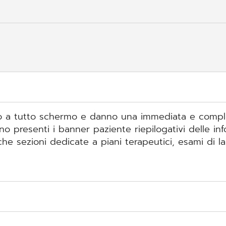
ono a tutto schermo e danno una immediata e completa
ono presenti i banner paziente riepilogativi delle i
e sezioni dedicate a piani terapeutici, esami di la
o in grado di adempiere a tutti gli aspetti utili al 