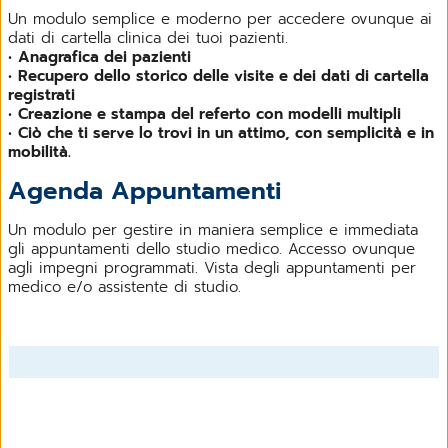
Elenco delle fatture ricevute nel periodo indicato
Un modulo semplice e moderno per accedere ovunque ai
dati di cartella clinica dei tuoi pazienti.
•
Anagrafica dei pazienti
Filtro fatture (Stato fattura e stato invio MEF 730)
•
Recupero dello storico delle visite e dei dati di cartella
registrati
•
Creazione e stampa del referto con modelli multipli
Personalizzazione del catalogo servizi da
•
Ciò che ti serve lo trovi in un attimo, con semplicità e in
fatturare
mobilità.
Agenda Appuntamenti
Un modulo per gestire in maniera semplice e immediata
gli appuntamenti dello studio medico. Accesso ovunque
agli impegni programmati. Vista degli appuntamenti per
medico e/o assistente di studio.