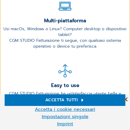
Multi-piattaforma
Usi macOs, Windows o Linux? Computer desktop o dispositivo
tablet?
CGM STUDIO Fatturazione ti segue, con qualsiasi sistema
operativo o device tu preferisca.
Easy to use
CGM STUDIO Fatturazione ha un'interfaccia utente bella e
intuitiva. Facile da utilizzare e da personalizzare. La modernità è
ACCETTA TUTTI
anche questo.
Impostazioni Cookie
Accetta i cookie necessari
Sul nostro sito web Utilizziamo cookie e altre tecnologie. Alcuni di
Impostazioni singole
essi sono necessari, mentre altri ci aiutano a migliorare i nostri
Imprint
servizi online e a gestirli più agevolmente. Puoi accettare i cookie