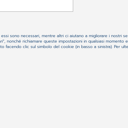
essi sono necessari, mentre altri ci aiutano a migliorare i nostri se
ssari", nonché richiamare queste impostazioni in qualsiasi momento
 facendo clic sul simbolo del cookie (in basso a sinistra). Per ulter
Synchronizing H
CompuGroup Medical Ita
Medical SE & Co. KGaA, mu
rvento
mondiale. In Italia fornis
medici delle cure primari
ad amministrazioni pubbl
nerali di vendita
L'AZIENDA