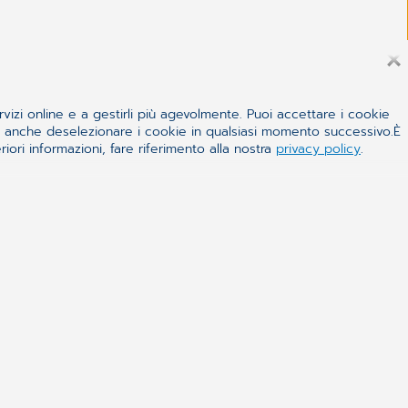
rvizi online e a gestirli più agevolmente. Puoi accettare i cookie
 e anche deselezionare i cookie in qualsiasi momento successivo.È
iori informazioni, fare riferimento alla nostra
privacy policy
.
ealthcare
lia Group (CGM Italia Group) è parte di CompuGroup
ltinazionale di sanità elettronica, leader a livello
ce soluzioni software e servizi a 30.000 clienti tra
e, farmacie, dentisti e medici specialisti, oltre che
iche, Ospedali/Asl e pazienti.