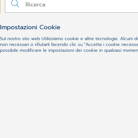
Impostazioni Cookie
Sul nostro sito web Utilizziamo cookie e altre tecnologie. Alcuni di 
non necessari o rifiutarli facendo clic su "Accetta i cookie nece
possibile modificare le impostazioni dei cookie in qualsiasi momento
Prodotti e Servizi
Azienda
Medici delle Cure Primarie
Profilo
Farmacie
Certificazioni
Dentisti
Governance
Medici Specialisti
Aree di Inte
Sicurezza
Management
Telemedicina
Condizioni ge
Supporto
Dati Societari
Download
Contatti